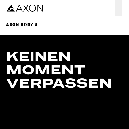
Watch the
Axon Body 4 launch webinar
.
Watch now
AXON BODY 4
KEINEN
MOMENT
VERPASSEN