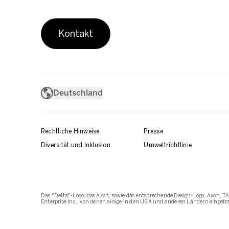
Kontakt
Deutschland
Rechtliche Hinweise
Presse
Diversität und Inklusion
Umweltrichtlinie
Das "Delta"-Logo, das Axon‑ sowie das entsprechende Design-Logo, Axon, TA
Enterprise Inc., von denen einige in den USA und anderen Ländern eingetr