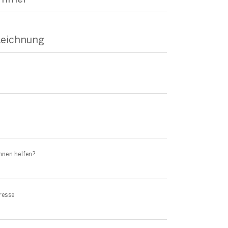
zeichnung
hnen helfen?
resse