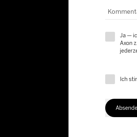
Komment
Ja — i
Axon z
jederz
Ich st
Absend