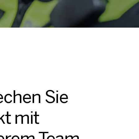
echen Sie
kt mit
erem Team.