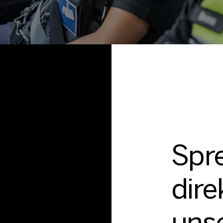
Spr
dire
uns