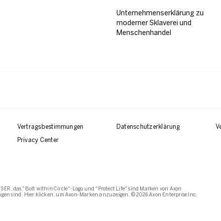
Unternehmenserklärung zu
moderner Sklaverei und
Menschenhandel
Vertragsbestimmungen
Datenschutzerklärung
V
Privacy Center
SER, das "Bolt within Circle"-Logo und "Protect Life" sind Marken von Axon
agen sind. Hier klicken, um Axon-Marken anzuzeigen. © 2026 Axon Enterprise Inc.