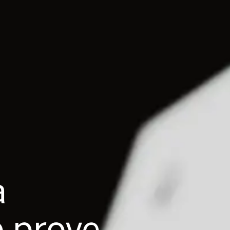
a
e prove