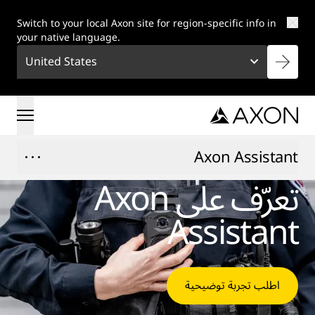
Skip to main conten
Switch to your local Axon site for region-specific info in
your native language.
United States
Axon Assistant
تعرّف على Axon
Assistant
اطلب تجربة توضيحية