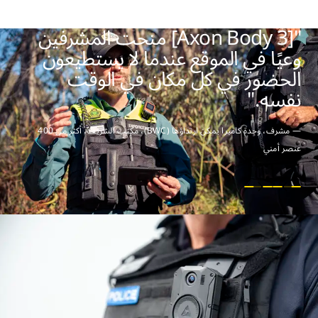
"[Axon Body 3] منحت المشرفين
وعيًا في الموقع عندما لا يستطيعون
الحضور في كل مكان في الوقت
نفسه."
—
مشرف، وحدة كاميرا يمكن ارتداؤها (BWC)، مكتب الشريف، أكثر من 400
عنصر أمني