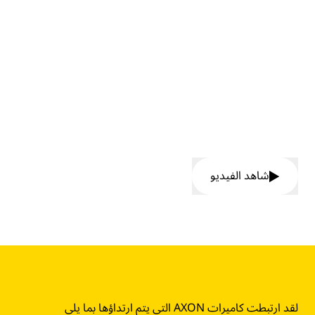
تلتقط Axon Body 3 الحقيقة، وتزيد
من شفافية المجتمع حتى نتمكن من
قيادة التغيير معًا.
شاهد الفيديو
لقد ارتبطت كاميرات AXON التي يتم ارتداؤها بما يلي