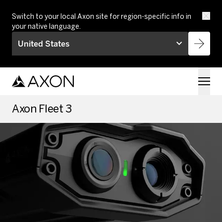
Skip to main content
Switch to your local Axon site for region-specific info in
your native language.
United States
Axon Fleet 3