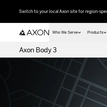
Skip to main content
Switch to your local Axon site for region-spec
Who We Serve
Products
Axon Body 3