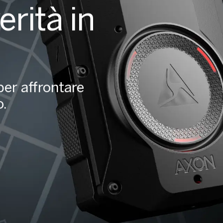
erità in
er affrontare
o.