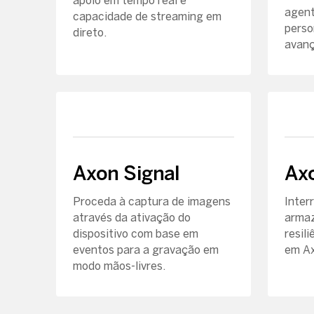
apoio em tempo real e
agent
capacidade de streaming em
perso
direto.
avanç
Axon Signal
Axo
Proceda à captura de imagens
Inter
através da ativação do
armaz
dispositivo com base em
resil
eventos para a gravação em
em Ax
modo mãos-livres.