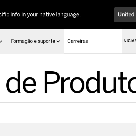
ific info in your native language.
United
Formação e suporte
Carreiras
INICIA
 de Produt