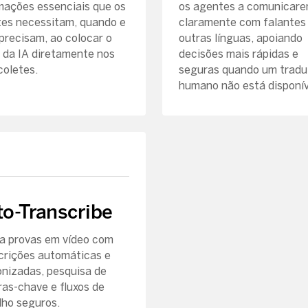
mações essenciais que os
os agentes a comunicar
es necessitam, quando e
claramente com falantes
precisam, ao colocar o
outras línguas, apoiando
 da IA diretamente nos
decisões mais rápidas e
coletes.
seguras quando um tradu
humano não está disponív
o-Transcribe
a provas em vídeo com
crições automáticas e
onizadas, pesquisa de
ras-chave e fluxos de
lho seguros.