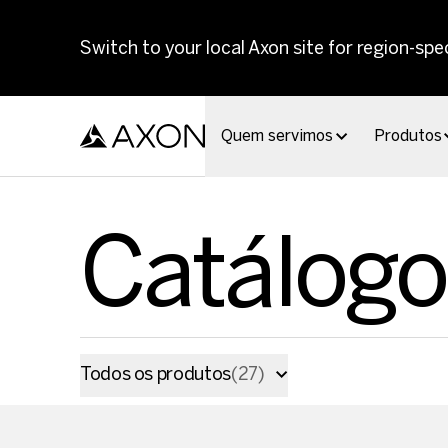
Skip to main content
Switch to your local Axon site for region-spec
Quem servimos
Produtos
Catálogo
Todos os produtos
(
27
)