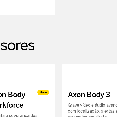
sores
on Body
Axon Body 3
Novo
rkforce
Grave vídeo e áudio avan
com localização, alertas 
ta a segurança dos