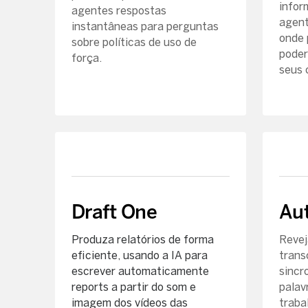
infor
agentes respostas
agent
instantâneas para perguntas
onde 
sobre políticas de uso de
poder
força.
seus 
Draft One
Aut
Produza relatórios de forma
Revej
eficiente, usando a IA para
trans
escrever automaticamente
sincr
reports a partir do som e
palav
imagem dos vídeos das
traba