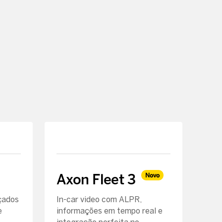
Axon Fleet 3
Novo
çados
In-car video com ALPR,
e
informações em tempo real e