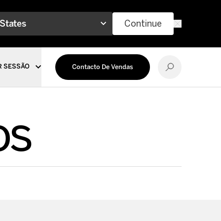
 States
Continue
R SESSÃO
Contacto De Vendas
os