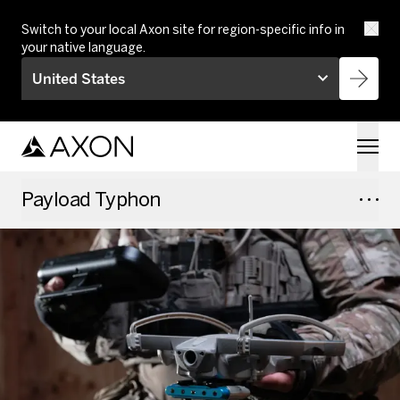
Skip to main content
Switch to your local Axon site for region-specific info in
your native language.
United States
Payload Typhon