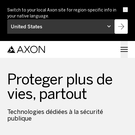
Skip to main content
Switch to your local Axon site for region-specific info in
your native language.
United States
Proteger plus de
vies, partout
Technologies dédiées à la sécurité
publique