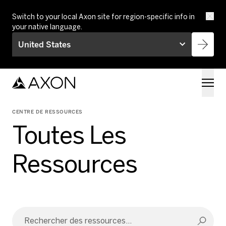
Skip to main content
Switch to your local Axon site for region-specific info in
your native language.
United States
CENTRE DE RESSOURCES
Toutes Les
Ressources