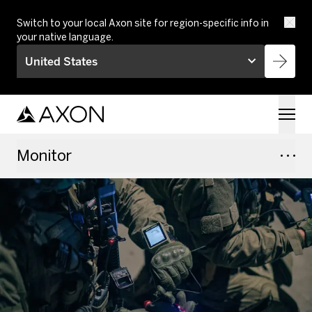
Skip to main content
Switch to your local Axon site for region-specific info in
your native language.
United States
Monitor