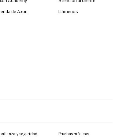
xon Academy
Atención al cliente
ienda de Axon
Llámenos
onfianza y seguridad
Pruebas médicas