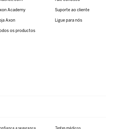
xon Academy
Suporte ao cliente
oja Axon
Ligue para nós
odos os productos
onfiança e segurança
Testes médicos