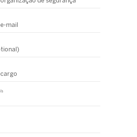
a organização de segurança
 e-mail
tional)
 cargo
ís