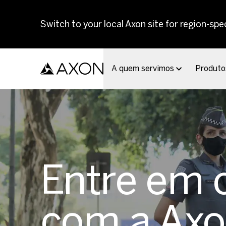
Skip to main content
Switch to your local Axon site for region-spec
A quem servimos
Produto
Entre em 
com a Ax