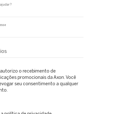
ajudar?
esse
ios
autorizo o recebimento de
cações promocionais da Axon. Você
evogar seu consentimento a qualquer
to.
 a
política de privacidade