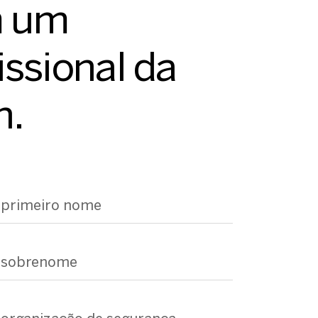
 um
issional da
n.
u primeiro nome
u sobrenome