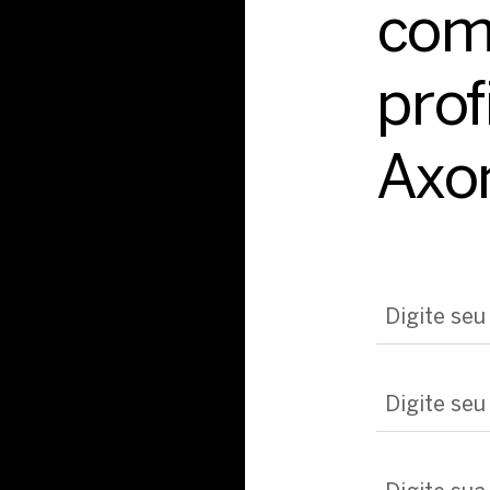
com
prof
Axo
Digite se
Digite se