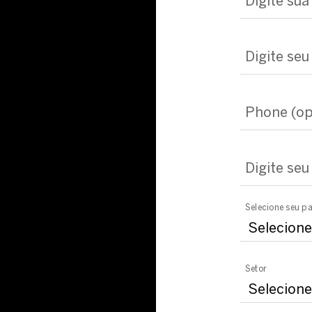
Digite su
Digite seu
Phone (op
Digite seu
Selecione seu pa
Setor