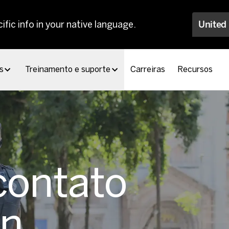
ific info in your native language.
United
s
Treinamento e suporte
Carreiras
Recursos
contato
on