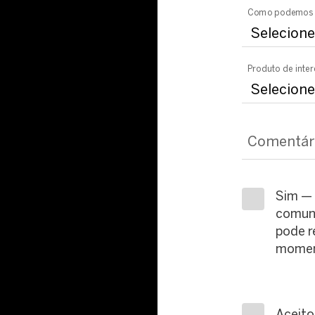
Como podemos 
Produto de inter
Comentár
Sim — 
comuni
pode r
momen
Aceito