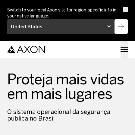
Skip to main content
Switch to your local Axon site for region-specific info in
your native language.
United States
Proteja mais vidas
em mais lugares
O sistema operacional da segurança
pública no Brasil