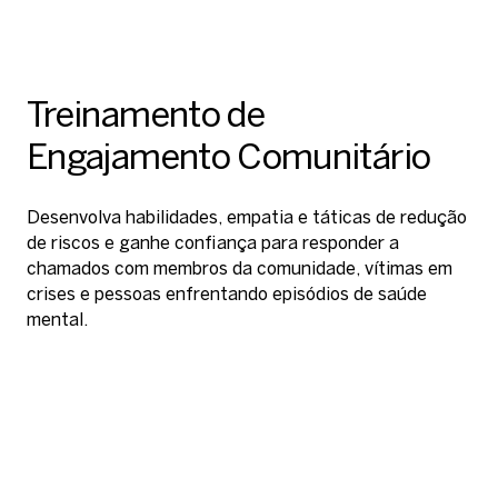
Treinamento de
Engajamento Comunitário
Desenvolva habilidades, empatia e táticas de redução
de riscos e ganhe confiança para responder a
chamados com membros da comunidade, vítimas em
Simplifique a facilitação e reforce as habilidades
crises e pessoas enfrentando episódios de saúde
Aprimore as habilidades com dispositivos de energia
adquiridas na realidade virtual com uma biblioteca
mental.
TASER, incluindo avaliação de alvos, velocidade,
abrangente de conteúdo e materiais extras de
precisão e confiança sob estresse.
treinamento no formato e-learning.