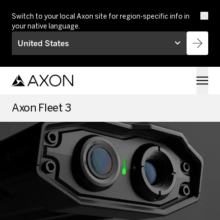
Skip to main content
Switch to your local Axon site for region-specific info in
your native language.
United States
Axon Fleet 3